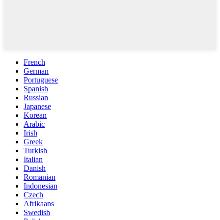
French
German
Portuguese
Spanish
Russian
Japanese
Korean
Arabic
Irish
Greek
Turkish
Italian
Danish
Romanian
Indonesian
Czech
Afrikaans
Swedish