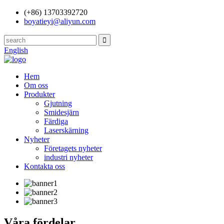
(+86) 13703392720
boyatieyi@aliyun.com
English
Hem
Om oss
Produkter
Gjutning
Smidesjärn
Färdiga
Laserskärning
Nyheter
Företagets nyheter
industri nyheter
Kontakta oss
Våra fördelar